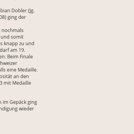
bian Dobler (Jg.
08) ging der
ck nochmals
g und somit
 es knapp zu und
 darf am 19.
en. Beim Finale
chweizer
ls eine Medaille.
osität an den
 3 mit Medaille
n im Gepäck ging
ündigung wieder